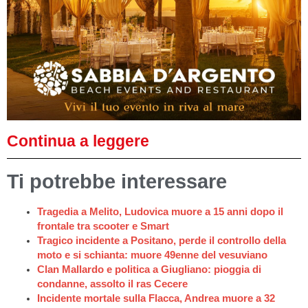
Continua a leggere
Ti potrebbe interessare
Tragedia a Melito, Ludovica muore a 15 anni dopo il
frontale tra scooter e Smart
Tragico incidente a Positano, perde il controllo della
moto e si schianta: muore 49enne del vesuviano
Clan Mallardo e politica a Giugliano: pioggia di
condanne, assolto il ras Cecere
Incidente mortale sulla Flacca, Andrea muore a 32