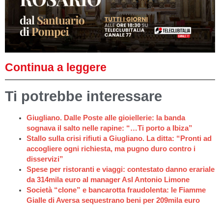
Continua a leggere
Ti potrebbe interessare
Giugliano. Dalle Poste alle gioiellerie: la banda
sognava il salto nelle rapine: “…Ti porto a Ibiza”
Stallo sulla crisi rifiuti a Giugliano. La ditta: “Pronti ad
accogliere ogni richiesta, ma pugno duro contro i
disservizi”
Spese per ristoranti e viaggi: contestato danno erariale
da 314mila euro al manager Asl Antonio Limone
Società “clone” e bancarotta fraudolenta: le Fiamme
Gialle di Aversa sequestrano beni per 209mila euro