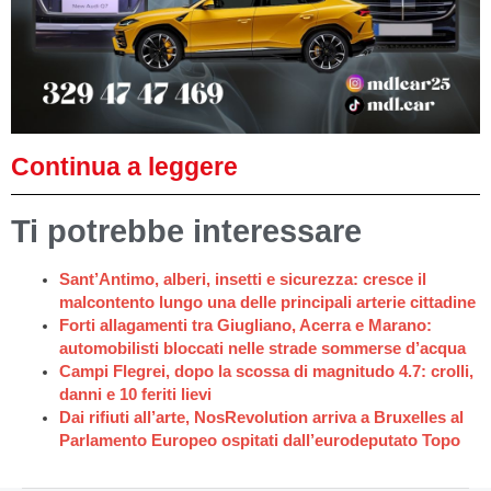
Continua a leggere
Ti potrebbe interessare
Sant’Antimo, alberi, insetti e sicurezza: cresce il
malcontento lungo una delle principali arterie cittadine
Forti allagamenti tra Giugliano, Acerra e Marano:
automobilisti bloccati nelle strade sommerse d’acqua
Campi Flegrei, dopo la scossa di magnitudo 4.7: crolli,
danni e 10 feriti lievi
Dai rifiuti all’arte, NosRevolution arriva a Bruxelles al
Parlamento Europeo ospitati dall’eurodeputato Topo