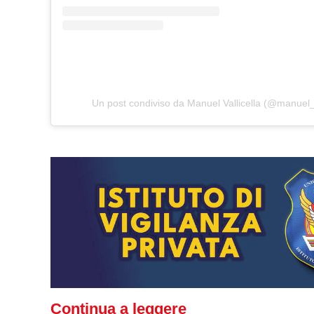
Un post condiviso da Manuel Vallicella (@manuel_ac
Continua a leggere