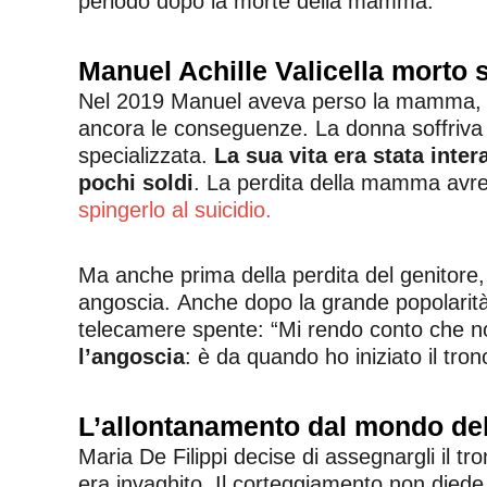
periodo dopo la morte della mamma.
Manuel Achille Valicella morto s
Nel 2019 Manuel aveva perso la mamma, a c
ancora le conseguenze. La donna soffriva 
specializzata.
La sua vita era stata inte
pochi soldi
. La perdita della mamma avre
spingerlo al suicidio.
Ma anche prima della perdita del genitore
angoscia. Anche dopo la grande popolarità
telecamere spente: “Mi rendo conto che no
l’angoscia
: è da quando ho iniziato il tr
L’allontanamento dal mondo del
Maria De Filippi decise di assegnargli il tro
era invaghito. Il corteggiamento non diede i 