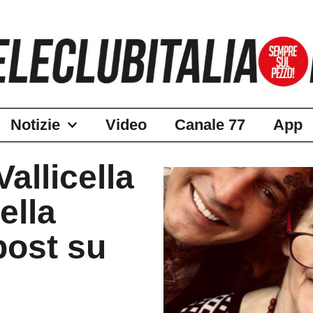
Notizie
Video
Canale 77
App
allicella
ella
post su