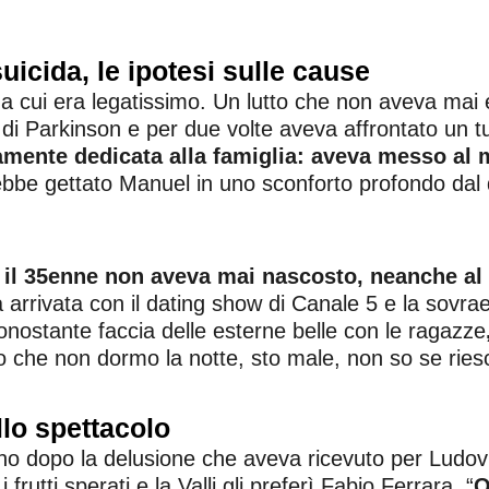
uicida, le ipotesi sulle cause
ui era legatissimo. Un lutto che non aveva mai el
di Parkinson e per due volte aveva affrontato un tu
ramente dedicata alla famiglia: aveva messo al 
bbe gettato Manuel in uno sconforto profondo dal 
,
il 35enne non aveva mai nascosto, neanche al
 arrivata con il dating show di Canale 5 e la sovra
nostante faccia delle esterne belle con le ragazze
ono che non dormo la notte, sto male, non so se rie
lo spettacolo
no dopo la delusione che aveva ricevuto per Ludovica 
frutti sperati e la Valli gli preferì Fabio Ferrara. “
Q