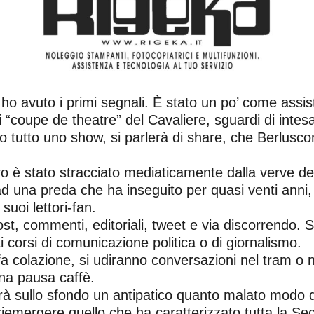
 ho avuto i primi segnali. È stato un po’ come assis
i “coupe de theatre” del Cavaliere, sguardi di intesa
to tutto uno show, si parlerà di share, che Berluscon
ro è stato stracciato mediaticamente dalla verve del
 ad una preda che ha inseguito per quasi venti ann
uoi lettori-fan.
ost, commenti, editoriali, tweet e via discorrendo. S
i corsi di comunicazione politica o di giornalismo.
fa colazione, si udiranno conversazioni nel tram o n
una pausa caffè.
vrà sullo sfondo un antipatico quanto malato modo di
o riemergere quello che ha caratterizzato tutta la S