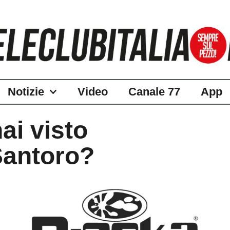
Notizie
Video
Canale 77
App
hai visto
Santoro?