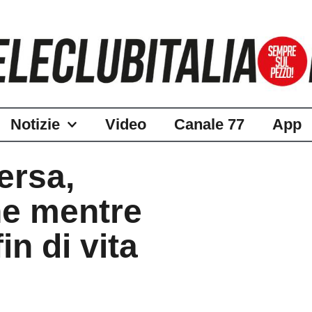
Notizie
Video
Canale 77
App
ersa,
ne mentre
in di vita