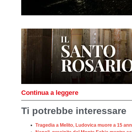
Continua a leggere
Ti potrebbe interessare
Tragedia a Melito, Ludovica muore a 15 anni