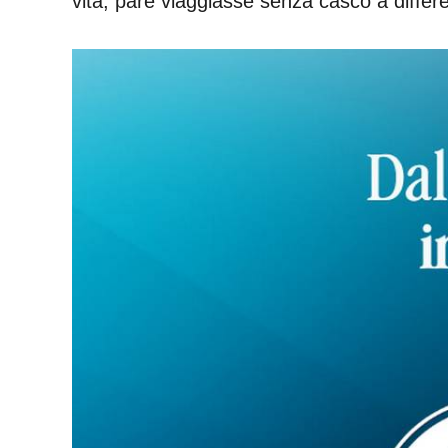
vita, pare viaggiasse senza casco a differe