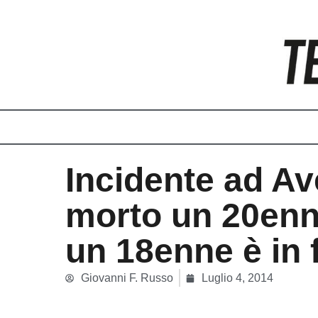
Vai
al
contenuto
Incidente ad Av
morto un 20en
un 18enne è in f
Giovanni F. Russo
Luglio 4, 2014