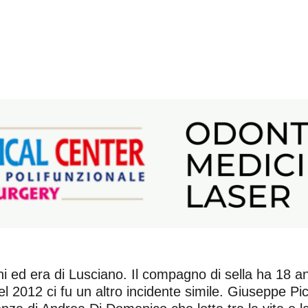
 ed era di Lusciano. Il compagno di sella ha 18 anni
nel 2012 ci fu un altro incidente simile. Giuseppe 