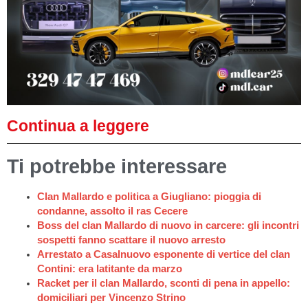
Continua a leggere
Ti potrebbe interessare
Clan Mallardo e politica a Giugliano: pioggia di
condanne, assolto il ras Cecere
Boss del clan Mallardo di nuovo in carcere: gli incontri
sospetti fanno scattare il nuovo arresto
Arrestato a Casalnuovo esponente di vertice del clan
Contini: era latitante da marzo
Racket per il clan Mallardo, sconti di pena in appello:
domiciliari per Vincenzo Strino