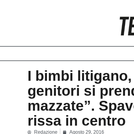
Vai
al
contenuto
I bimbi litigano, 
genitori si pre
mazzate”. Spav
rissa in centro
Redazione
Agosto 29, 2016