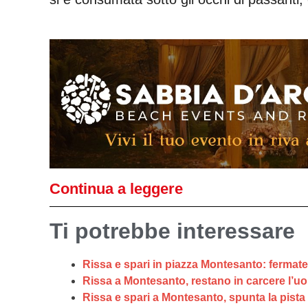
Continua a leggere
Ti potrebbe interessare
Rissa e spari in piazza Montesanto: fermate
Rissa a Montesanto, restano in carcere l’u
Rissa e spari a Montesanto, spunta la pist