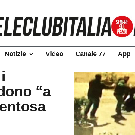
Notizie
Video
Canale 77
App
i
ndono “a
entosa