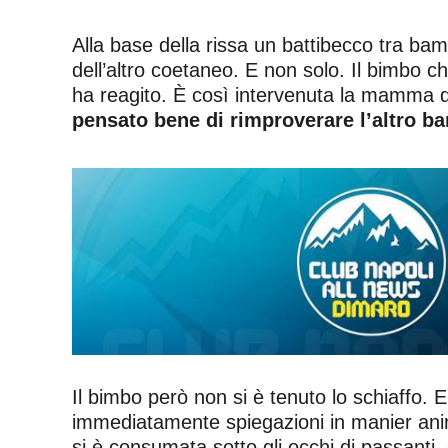
Alla base della rissa un battibecco tra bamb
dell’altro coetaneo. E non solo. Il bimbo ch
ha reagito. È così intervenuta la mamma de
pensato bene di rimproverare l’altro b
Il bimbo però non si è tenuto lo schiaffo. 
immediatamente spiegazioni in manier animat
si è consumata sotto gli occhi di passanti, 