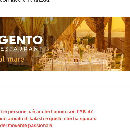
 tre persone, c’è anche l’uomo con l’AK-47
omo armato di kalash e quello che ha sparato
a del movente passionale