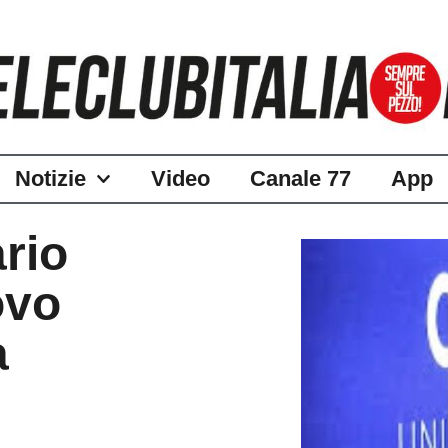
Notizie
Video
Canale 77
App
rio
ovo
a