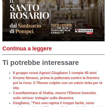
Continua a leggere
Ti potrebbe interessare
Il gruppo scout Agesci Giugliano 1 compie 40 anni
Grumo Nevano, prima la pallonata contro la finestra
poi la rissa: il 70enne colpito con un calcio lotta per la
vita
Castellammare di Stabia, muore l’83enne investito
sulle strisce: indagini sulla dinamica
Giugliano, “Fare una rapina è troppo facile, sono