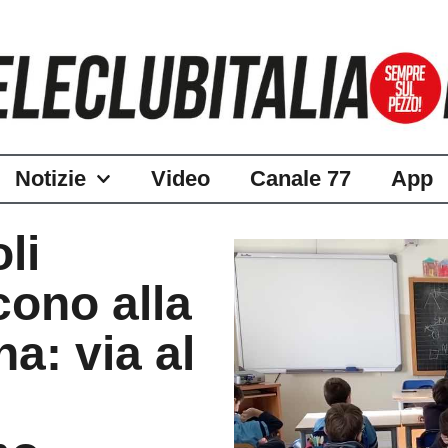
Notizie
Video
Canale 77
App
li
cono alla
a: via al