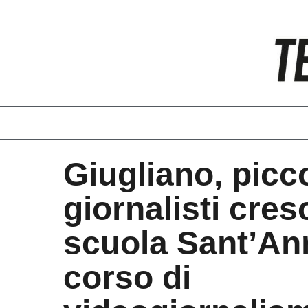
Vai
al
contenuto
Giugliano, picco
giornalisti cres
scuola Sant’Ann
corso di