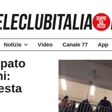
Notizie
Video
Canale 77
App
upato
ni:
esta