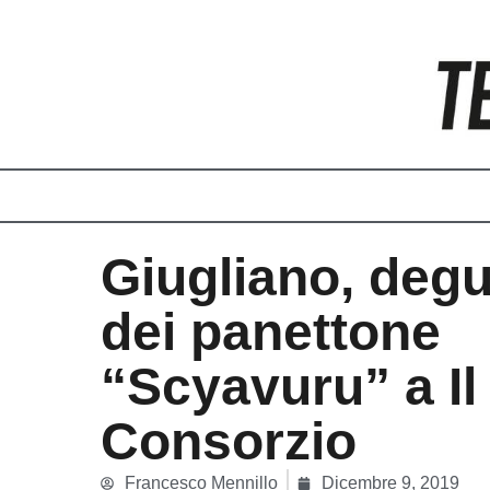
Vai
al
contenuto
Giugliano, deg
dei panettone
“Scyavuru” a Il
Consorzio
Francesco Mennillo
Dicembre 9, 2019