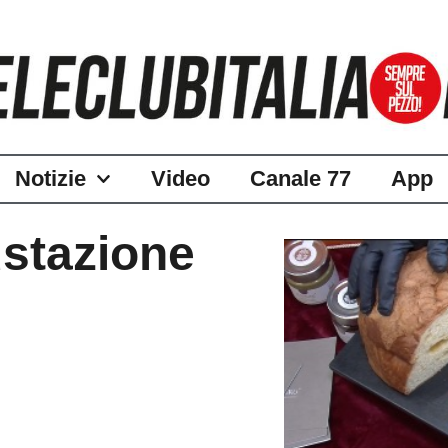
Notizie
Video
Canale 77
App
ustazione