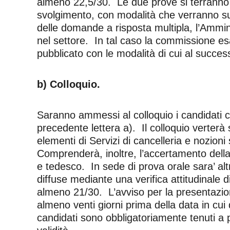
almeno 22,5/30. Le due prove si terranno i
svolgimento, con modalità che verranno suc
delle domande a risposta multipla, l’Amminis
nel settore. In tal caso la commissione esam
pubblicato con le modalità di cui al succes
b) Colloquio.
Saranno ammessi al colloquio i candidati ch
precedente lettera a). Il colloquio verterà
elementi di Servizi di cancelleria e nozion
Comprenderà, inoltre, l’accertamento della
e tedesco. In sede di prova orale sara’ alt
diffuse mediante una verifica attitudinale d
almeno 21/30. L’avviso per la presentazione
almeno venti giorni prima della data in cui
candidati sono obbligatoriamente tenuti a 