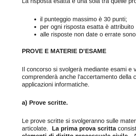
La risposta esatta è una sola tra quelle p
il punteggio massimo è 30 punti;
per ogni risposta esatta è attribuito
alle risposte non date o errate sono
PROVE E MATERIE D’ESAME
Il concorso si svolgerà mediante esami e va
comprenderà anche l’accertamento della con
applicazioni informatiche.
a) Prove scritte.
Le prove scritte si svolgeranno sulle mater
articolate.
La prima prova scritta
consist
elementi di diritto processuale civile
. A