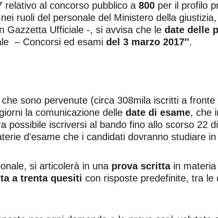
 relativo al concorso pubblico a
800
per il profilo 
ei ruoli del personale del Ministero della giustiz
 Gazzetta Ufficiale -, si avvisa che le
date delle 
ale – Concorsi ed esami
del 3 marzo 2017″
.
e sono pervenute (circa 308mila iscritti a fronte d
0 giorni la comunicazione delle
date di esame
, che 
possibile iscriversi al bando fino allo scorso 22 d
aterie d’esame che i candidati dovranno studiare in 
ionale, si articolerà in una
prova scritta
in materia d
ta a trenta quesiti
con risposte predefinite, tra le 