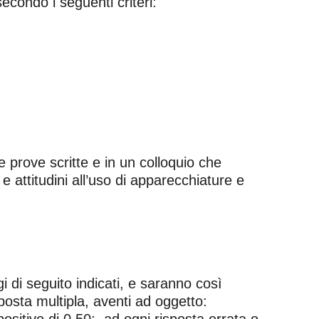
econdo i seguenti criteri:
 prove scritte e in un colloquio che
 attitudini all’uso di apparecchiature e
 di seguito indicati, e saranno così
osta multipla, aventi ad oggetto:
positivo di 0,50; ad ogni risposta errata o