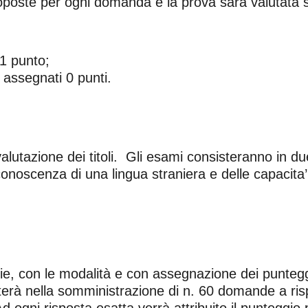
roposte per ogni domanda e la prova sarà valutata s
 1 punto;
 assegnati 0 punti.
lutazione dei titoli. Gli esami consisteranno in due
oscenza di una lingua straniera e delle capacita’ e
ie, con le modalità e con assegnazione dei punteggi
erà nella somministrazione di n. 60 domande a risp
d ogni risposta esatta verrà attribuito il punteggio 