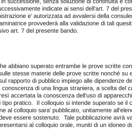
n successione, senza soluzione di continuità e con
cessivamente indicate ai sensi dell’art. 7 del pres
trazione e’ autorizzata ad avvalersi della consulenza
inatrice provvederà alla validazione di tali quesiti.
sivo art. 7 del presente bando.
e abbiano superato entrambe le prove scritte con i p
 sulle stesse materie delle prove scritte nonché su 
i sul rapporto di pubblico impiego alle dipendenze d
 conoscenza di una lingua straniera, a scelta del c
resì accertata la conoscenza dell’uso di apparecchi
i tipo pratico. Il colloquio si intende superato se 
 al colloquio sara’ pubblicato, unitamente all’elen
 deve essere sostenuto. Tale pubblicazione avrà valo
presentarsi al colloquio orale, muniti di un idoneo 