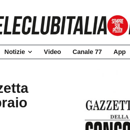
Notizie
Video
Canale 77
App
zetta
braio