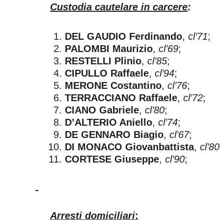
Custodia cautelare in carcere
:
DEL GAUDIO Ferdinando
,
cl’71
;
PALOMBI Maurizio
,
cl’69
;
RESTELLI Plinio
,
cl’85
;
CIPULLO Raffaele
,
cl’94
;
MERONE Costantino
,
cl’76
;
TERRACCIANO Raffaele
,
cl’72
;
CIANO Gabriele
,
cl’80
;
D’ALTERIO Aniello
,
cl’74
;
DE GENNARO Biagio
,
cl’67
;
DI MONACO Giovanbattista
,
cl’80
CORTESE Giuseppe
,
cl’90
;
Arresti domiciliari
: