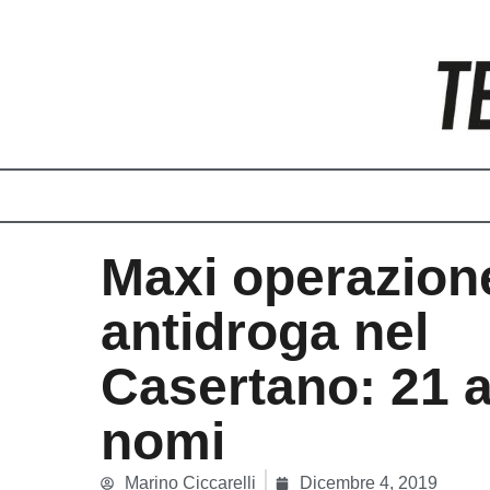
Vai
al
contenuto
Maxi operazion
antidroga nel
Casertano: 21 ar
nomi
Marino Ciccarelli
Dicembre 4, 2019