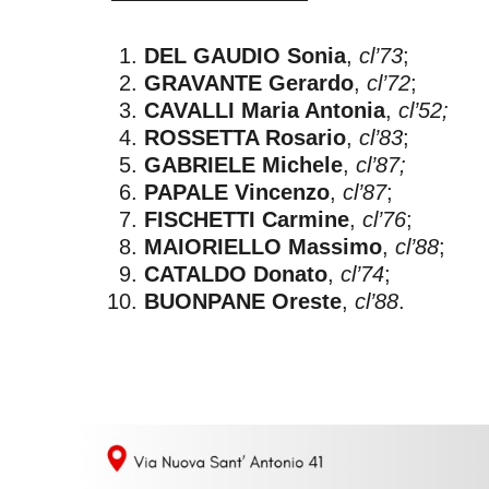
DEL GAUDIO Sonia
,
cl’73
;
GRAVANTE Gerardo
,
cl’72
;
CAVALLI Maria Antonia
,
cl’52;
ROSSETTA Rosario
,
cl’83
;
GABRIELE Michele
,
cl’87;
PAPALE Vincenzo
,
cl’87
;
FISCHETTI Carmine
,
cl’76
;
MAIORIELLO Massimo
,
cl’88
;
CATALDO Donato
,
cl’74
;
BUONPANE Oreste
,
cl’88
.