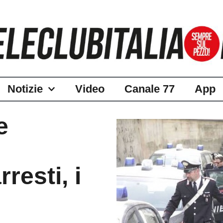
Notizie
Video
Canale 77
App
e
resti, i