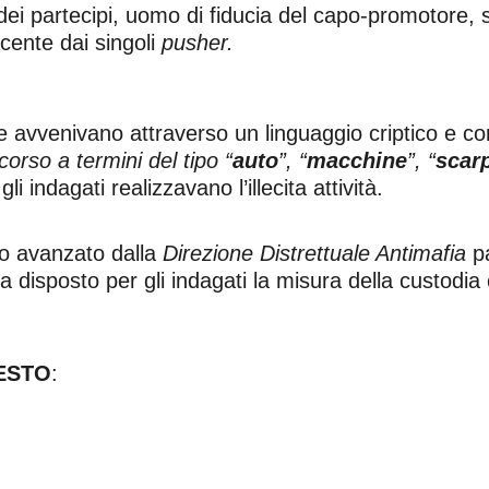
dei partecipi, uomo di fiducia del capo-promotore,
cente dai singoli
pusher.
e avvenivano attraverso un linguaggio criptico e co
orso a termini del tipo “
auto
”, “
macchine
”, “
scar
 indagati realizzavano l’illecita attività.
rio avanzato dalla
Direzione Distrettuale Antimafia
pa
a disposto per gli indagati la misura della custodia 
ESTO
: