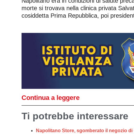
Napolitano era in condizioni di salute preca
morte si trovava nella clinica privata Sal
cosiddetta Prima Repubblica, poi president
Continua a leggere
Ti potrebbe interessare
Napolitano Store, sgomberato il negozio di 