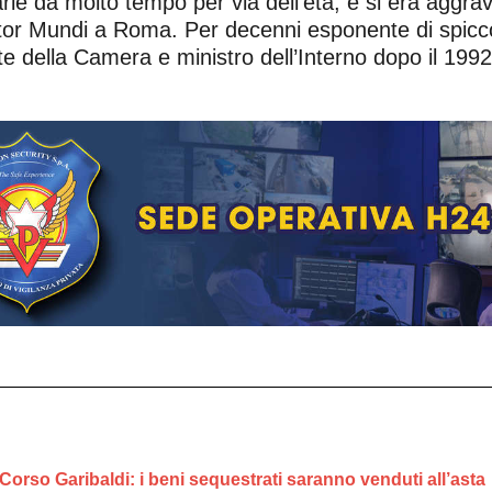
rie da molto tempo per via dell’età, e si era aggrav
vator Mundi a Roma. Per decenni esponente di spicco
e della Camera e ministro dell’Interno dopo il 1992
Corso Garibaldi: i beni sequestrati saranno venduti all’asta