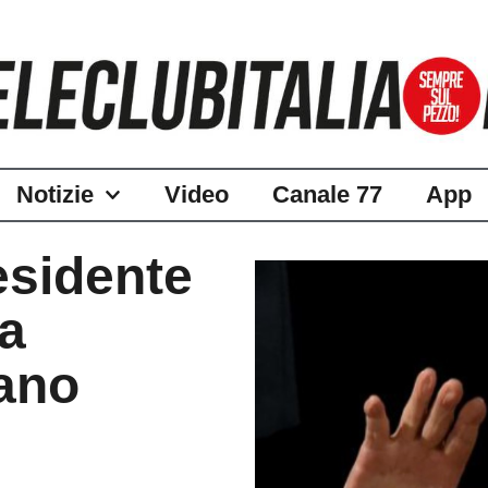
Notizie
Video
Canale 77
App
esidente
ca
tano