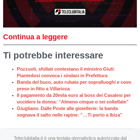
Continua a leggere
Ti potrebbe interessare
Pozzuoli, sfollati contestano il ministro Giuli:
Piantedosi convoca i sindaci in Prefettura
Banda del buco, auto rubata per sopralluoghi e covo
preso in fitto a Villaricca
Il pagamento da 20mila euro al boss dei Casalesi per
uccidere la donna: “Almeno cinque o sei coltellate”
Giugliano. Dalle Poste alle gioiellerie: la banda
sognava il salto nelle rapine: “…Ti porto a Ibiza”
Teleclubitalia.it è una testata giornalistica autorizzata dal