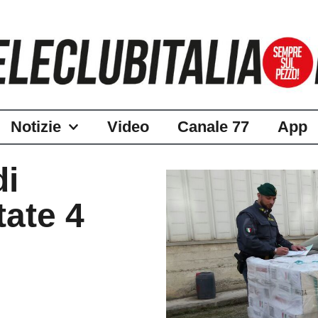
Notizie
Video
Canale 77
App
di
tate 4