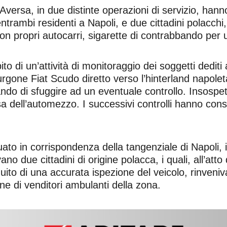
 Aversa, in due distinte operazioni di servizio, hann
entrambi residenti a Napoli, e due cittadini polacchi, 
on propri autocarri, sigarette di contrabbando per 
 di un’attività di monitoraggio dei soggetti dediti a
rgone Fiat Scudo diretto verso l’hinterland napoletan
o di sfuggire ad un eventuale controllo. Insospettit
 dell’automezzo. I successivi controlli hanno conse
uato in corrispondenza della tangenziale di Napoli,
no due cittadini di origine polacca, i quali, all’att
guito di una accurata ispezione del veicolo, rinveniva
ne di venditori ambulanti della zona.