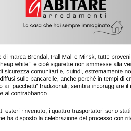
e di marca Brendal, Pall Mall e Minsk, tutte prove
eap white’” e cioè sigarette non ammesse alla vend
di sicurezza comunitari e, quindi, estremamente noc
diffusi sulle bancarelle, anche perché in tempi di c
 ai “pacchetti” tradizionali, sembra incoraggiare i
te al contrabbando.
ti esteri rinvenuto, i quattro trasportatori sono stati
he ha disposto la celebrazione del processo con rito