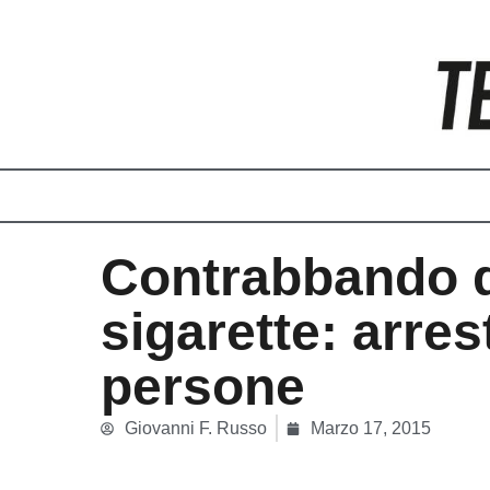
Vai
al
contenuto
Contrabbando 
sigarette: arres
persone
Giovanni F. Russo
Marzo 17, 2015