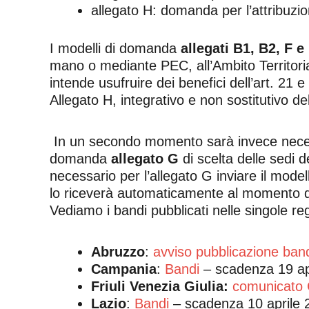
allegato H: domanda per l’attribuzio
I modelli di domanda
allegati B1, B2, F 
mano o mediante PEC, all’Ambito Territoriale
intende usufruire dei benefici dell’art. 21 
Allegato H, integrativo e non sostitutivo d
In un secondo momento sarà invece necess
domanda
allegato G
di scelta delle sedi 
necessario per l’allegato G inviare il modell
lo riceverà automaticamente al momento del
Vediamo i bandi pubblicati nelle singole re
Abruzzo
:
avviso pubblicazione ban
Campania
:
Bandi
– scadenza 19 ap
Friuli Venezia Giulia:
comunicato 
Lazio
:
Bandi
– scadenza 10 aprile 