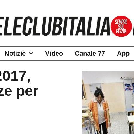
Notizie
Video
Canale 77
App
2017,
ze per