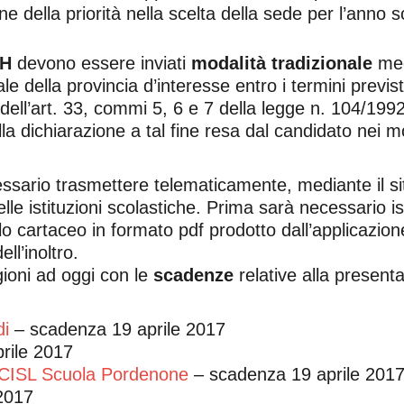
ne della priorità nella scelta della sede per l’anno 
e H
devono essere inviati
modalità tradizionale
me
 della provincia d’interesse entro i termini previst
e dell’art. 33, commi 5, 6 e 7 della legge n. 104/19
ella dichiarazione a tal fine resa dal candidato ne
ario trasmettere telematicamente, mediante il s
delle istituzioni scolastiche. Prima sarà necessario i
o cartaceo in formato pdf prodotto dall’applicazione 
l’inoltro.
gioni ad oggi con le
scadenze
relative alla present
di
– scadenza 19 aprile 2017
rile 2017
CISL Scuola Pordenone
– scadenza 19 aprile 201
2017