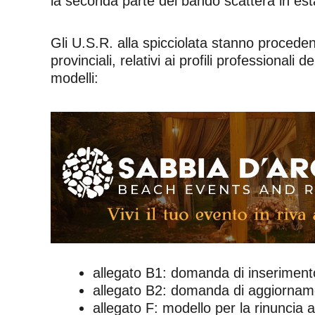
la seconda parte del bando scatterà in estat
Gli U.S.R. alla spicciolata stanno procedend
provinciali, relativi ai profili professiona
modelli:
allegato B1: domanda di inserimento
allegato B2: domanda di aggiornamen
allegato F: modello per la rinuncia a