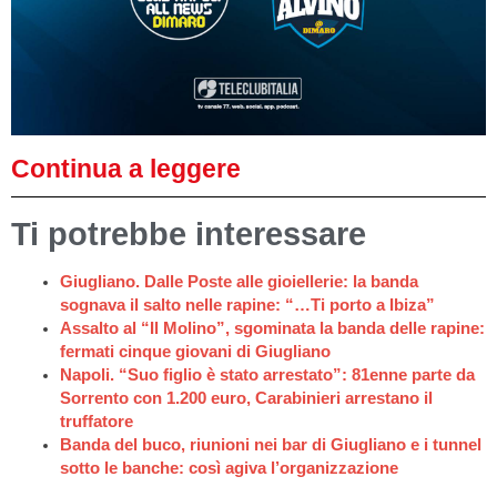
Continua a leggere
Ti potrebbe interessare
Giugliano. Dalle Poste alle gioiellerie: la banda
sognava il salto nelle rapine: “…Ti porto a Ibiza”
Assalto al “Il Molino”, sgominata la banda delle rapine:
fermati cinque giovani di Giugliano
Napoli. “Suo figlio è stato arrestato”: 81enne parte da
Sorrento con 1.200 euro, Carabinieri arrestano il
truffatore
Banda del buco, riunioni nei bar di Giugliano e i tunnel
sotto le banche: così agiva l’organizzazione