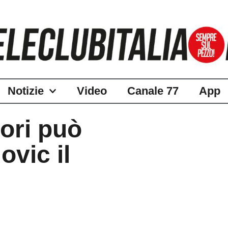
Notizie
Video
Canale 77
App
ori può
ovic il