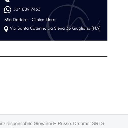
irettore responsabile Giovanni F. Russo. Dreamer SRLS