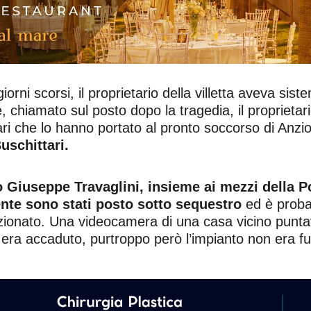
 giorni scorsi, il proprietario della villetta aveva sis
e, chiamato sul posto dopo la tragedia, il proprietari
ari che lo hanno portato al pronto soccorso di Anzi
uschittari.
o Giuseppe Travaglini, insieme ai mezzi della Po
dente sono stati posto sotto sequestro
ed è probab
zionato. Una videocamera di una casa vicino puntav
era accaduto, purtroppo però l’impianto non era f