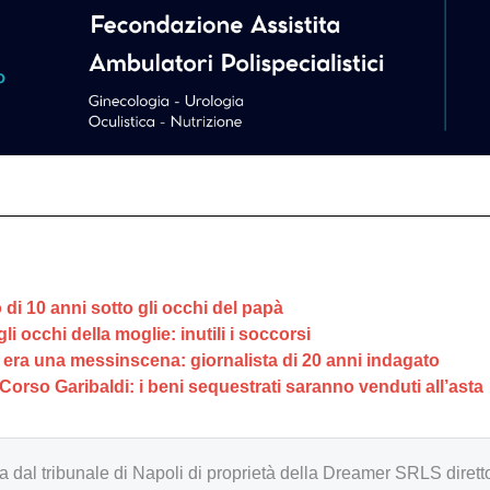
di 10 anni sotto gli occhi del papà
i occhi della moglie: inutili i soccorsi
a era una messinscena: giornalista di 20 anni indagato
Corso Garibaldi: i beni sequestrati saranno venduti all’asta
zzata dal tribunale di Napoli di proprietà della Dreamer SRLS d