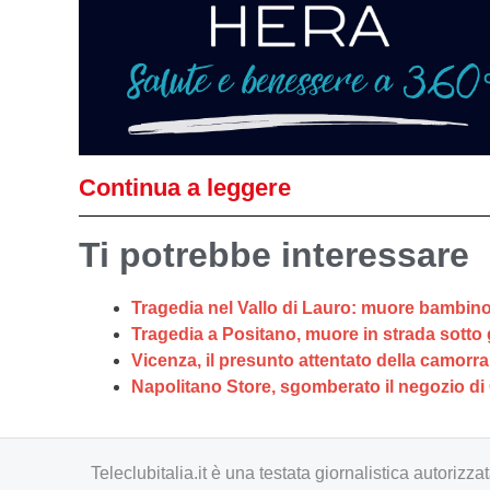
Continua a leggere
Ti potrebbe interessare
Tragedia nel Vallo di Lauro: muore bambino 
Tragedia a Positano, muore in strada sotto gl
Vicenza, il presunto attentato della camorr
Napolitano Store, sgomberato il negozio di 
Teleclubitalia.it è una testata giornalistica autori