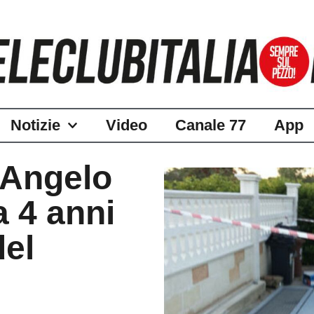
Notizie
Video
Canale 77
App
 Angelo
 4 anni
del