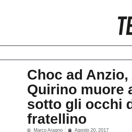
Vai
al
contenuto
Choc ad Anzio,
Quirino muore a
sotto gli occhi 
fratellino
Marco Aragno
Agosto 20, 2017