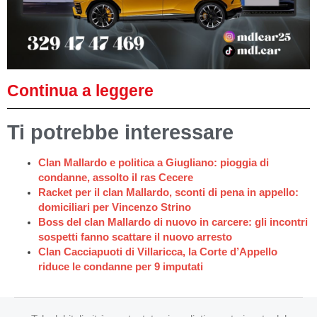
Continua a leggere
Ti potrebbe interessare
Clan Mallardo e politica a Giugliano: pioggia di
condanne, assolto il ras Cecere
Racket per il clan Mallardo, sconti di pena in appello:
domiciliari per Vincenzo Strino
Boss del clan Mallardo di nuovo in carcere: gli incontri
sospetti fanno scattare il nuovo arresto
Clan Cacciapuoti di Villaricca, la Corte d’Appello
riduce le condanne per 9 imputati