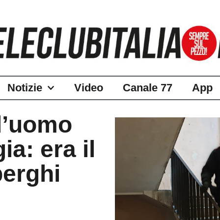
Notizie
Video
Canale 77
App
 l’uomo
ia: era il
berghi