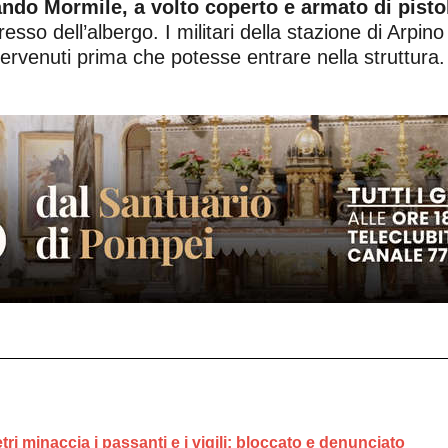
ndo Mormile, a volto coperto e armato di pisto
resso dell’albergo. I militari della stazione di Arpi
ntervenuti prima che potesse entrare nella struttura
ri minaccia i passanti e i vigili: bloccato e denunciato