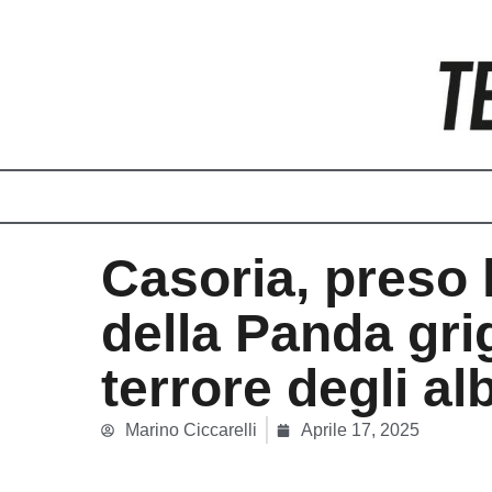
Vai
al
contenuto
Casoria, preso
della Panda grig
terrore degli al
Marino Ciccarelli
Aprile 17, 2025