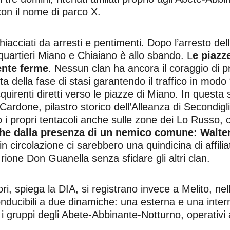
con il nome di parco X.
acciati da arresti e pentimenti. Dopo l’arresto dell’ul
quartieri Miano e Chiaiano è allo sbando. L
e piazz
ente ferme
. Nessun clan ha ancora il coraggio di 
 della fase di stasi garantendo il traffico in modo “
uirenti diretti verso le piazze di Miano. In questa si
Cardone, pilastro storico dell’Alleanza di Secondigli
o i propri tentacoli anche sulle zone dei Lo Russo,
e dalla presenza di un nemico comune: Walter
e in circolazione ci sarebbero una quindicina di affi
 rione Don Guanella senza sfidare gli altri clan.
ori, spiega la DIA, si registrano invece a Melito, ne
onducibili a due dinamiche: una esterna e una inter
 i gruppi degli Abete-Abbinante-Notturno, operativi