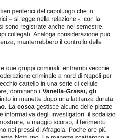
ieri periferici del capoluogo che in
ici – si legge nella relazione -, con la
 si sono registrate anche nel semestre.
ppi collegati. Analoga considerazione può
uenza, manterrebbero il controllo delle
e due gruppi criminali, entrambi vecchie
federazione criminale a nord di Napoli per
chio cartello in una serie di cellule
atore, dominano
i Vanella-Grassi, gli
inito in manette dopo una latitanza durata
o. La cosca
gestisce alcune delle piazze
 informativa degli investigatori, il sodalizio
ostrare, a maggio scorso, il ferimento
no nei pressi di Afragola. Poche ore più
Abbinante-Notturno. Le manette scattarono a