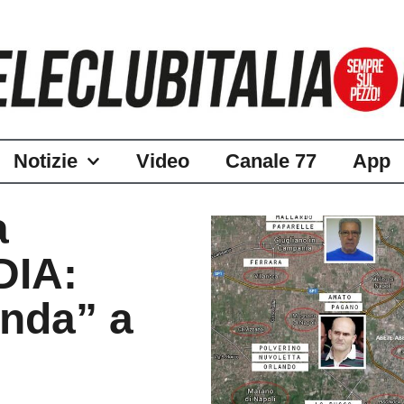
Notizie
Video
Canale 77
App
a
DIA:
nda” a