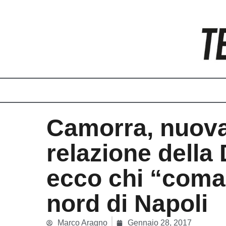
Vai
al
contenuto
Camorra, nuov
relazione della 
ecco chi “coma
nord di Napoli
Marco Aragno
Gennaio 28, 2017