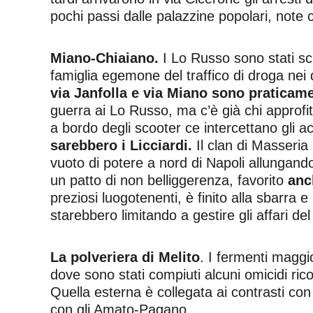
pochi passi dalle palazzine popolari, note 
Miano-Chiaiano.
I Lo Russo sono stati schi
famiglia egemone del traffico di droga nei 
via Janfolla e via Miano sono praticam
guerra ai Lo Russo, ma c’è già chi approfitta
a bordo degli scooter ce intercettano gli acq
sarebbero i Licciardi.
Il clan di Masseria 
vuoto di potere a nord di Napoli allungand
un patto di non belliggerenza, favorito
anch
preziosi luogotenenti, è finito alla sbarra 
starebbero limitando a gestire gli affari del
La polveriera di Melito
. I fermenti maggi
dove sono stati compiuti alcuni omicidi ric
Quella esterna è collegata ai contrasti con
con gli Amato-Pagano.