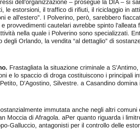
nteressi dell’organizzazione – prosegue la DIA – si sa
, le estorsioni, il traffico di rifiuti, il riciclaggio i
i e all’estero”. I Polverino, però, sarebbero fiaccati 
i e provvedimenti cautelari avrebbe spinto l’alleata
attività nella quale i Polverino sono specializzati. E
 degli Orlando, la vendita “al dettaglio” di sostanze 
no.
Frastagliata la situazione criminale a S’Antimo, 
i e lo spaccio di droga costituiscono i principali intr
i, Petito, D’Agostino, Silvestre. a Casandino domina
ostanzialmente immutata anche negli altri comuni d
clan Moccia di Afragola. aPer quanto riguarda i lim
o-Galluccio, antagonisti per il controllo delle estors