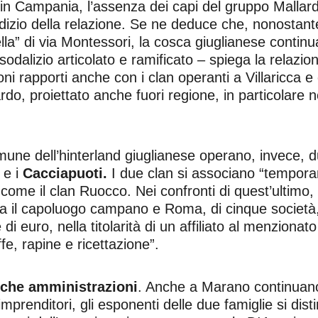
in Campania, l’assenza dei capi del gruppo Mallard
io della relazione. Se ne deduce che, nonostante le 
lla” di via Montessori, la cosca giuglianese continua
sodalizio articolato e ramificato – spiega la relazion
uoni rapporti anche con i clan operanti a Villaricca e
do, proiettato anche fuori regione, in particolare nel
une dell’hinterland giuglianese operano, invece, du
e i
Cacciapuoti.
I due clan si associano “tempora
 come il clan Ruocco. Nei confronti di quest’ultimo
tra il capoluogo campano e Roma, di cinque società, 
di euro, nella titolarità di un affiliato al menzionat
fe, rapine e ricettazione”.
iche amministrazioni
. Anche a Marano continuano
 imprenditori, gli esponenti delle due famiglie si dis