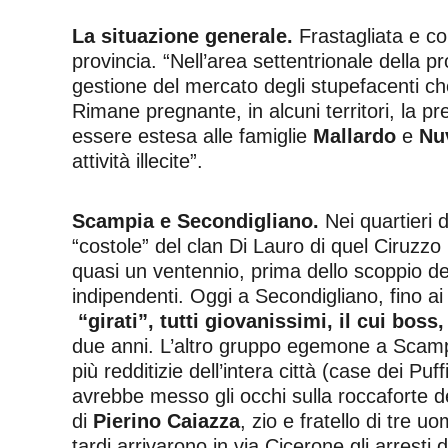
La situazione generale.
Frastagliata e com
provincia. “Nell’area settentrionale della pr
gestione del mercato degli stupefacenti che
Rimane pregnante, in alcuni territori, la p
essere estesa alle famiglie
Mallardo
e
Nu
attività illecite”.
Scampia e Secondigliano.
Nei quartieri 
“costole” del clan Di Lauro di quel Ciruzz
quasi un ventennio, prima dello scoppio del
indipendenti. Oggi a Secondigliano, fino a
“girati”, tutti giovanissimi, il cui bos
due anni. L’altro gruppo egemone a Scamp
più redditizie dell’intera città (case dei Pu
avrebbe messo gli occhi sulla roccaforte
di
Pierino Caiazza
, zio e fratello di tre
tardi arrivarono in via Cicerone gli arresti