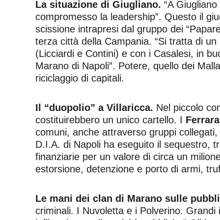
La situazione di Giugliano.
“A Giugliano 
compromesso la leadership”. Questo il giudiz
scissione intrapresi dal gruppo dei “Papare
terza città della Campania. “Si tratta di un 
(Licciardi e Contini) e con i Casalesi, in b
Marano di Napoli”. Potere, quello dei Mallar
riciclaggio di capitali.
Il “duopolio” a Villaricca.
Nel piccolo com
costituirebbero un unico cartello. I
Ferrara
comuni, anche attraverso gruppi collegati,
D.I.A. di Napoli ha eseguito il sequestro, 
finanziarie per un valore di circa un milione 
estorsione, detenzione e porto di armi, truf
Le mani dei clan di Marano sulle pubbl
criminali. I Nuvoletta e i Polverino. Grandi