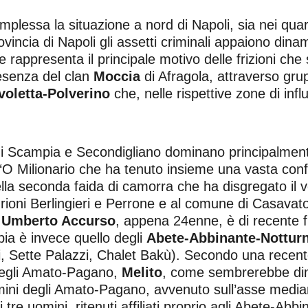
plessa la situazione a nord di Napoli, sia nei quart
ovincia di Napoli gli assetti criminali appaiono dinam
 rappresenta il principale motivo delle frizioni che
resenza del clan
Moccia
di Afragola, attraverso gru
voletta-Polverino
che, nelle rispettive zone di infl
di Scampia e Secondigliano dominano principalment
o ‘O Milionario che ha tenuto insieme una vasta con
la seconda faida di camorra che ha disgregato il vec
i rioni Berlingieri e Perrone e al comune di Casav
s, Umberto Accurso
, appena 24enne, è di recente f
ia è invece quello degli
Abete-Abbinante-Notturn
ffi, Sette Palazzi, Chalet Bakù). Secondo una recente
 degli Amato-Pagano,
Melito
, come sembrerebbe dim
 uomini degli Amato-Pagano, avvenuto sull’asse media
 di tre uomini, ritenuti affiliati proprio agli Abete-