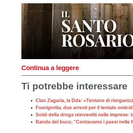
Continua a leggere
Ti potrebbe interessare
Clan Zagaria, la Dda: «Tentano di riorganizzar
Fuorigrotta, due arresti per il tentato omici
Soldi della droga reinvestiti nelle imprese: l
Banda del buco, “Contavamo i passi nelle f