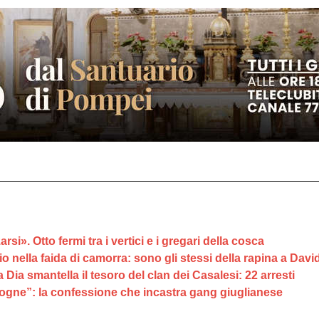
si». Otto fermi tra i vertici e i gregari della cosca
dio nella faida di camorra: sono gli stessi della rapina a Dav
a Dia smantella il tesoro del clan dei Casalesi: 22 arresti
ogne”: la confessione che incastra gang giuglianese