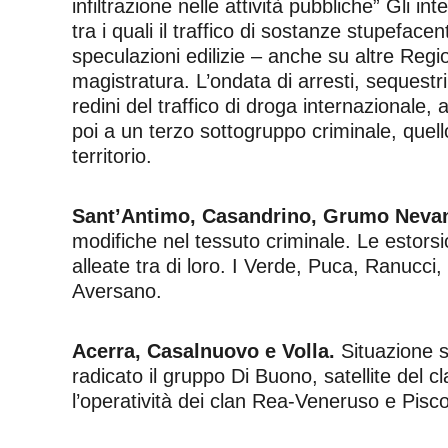
infiltrazione nelle attività pubbliche” Gli i
tra i quali il traffico di sostanze stupefacenti
speculazioni edilizie – anche su altre Region
magistratura. L’ondata di arresti, sequestr
redini del traffico di droga internazionale, 
poi a un terzo sottogruppo criminale, quello
territorio.
Sant’Antimo, Casandrino, Grumo Neva
modifiche nel tessuto criminale. Le estorsion
alleate tra di loro. I Verde, Puca, Ranucc
Aversano.
Acerra, Casalnuovo e Volla.
Situazione s
radicato il gruppo Di Buono, satellite del 
l’operatività dei clan Rea-Veneruso e Piscop