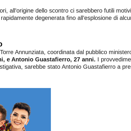
i, all’origine dello scontro ci sarebbero futili motiv
pidamente degenerata fino all’esplosione di alcuni co
o
i Torre Annunziata, coordinata dal pubblico ministe
ni, e Antonio Guastafierro, 27 anni.
I provvedimen
tigativa, sarebbe stato Antonio Guastafierro a preme