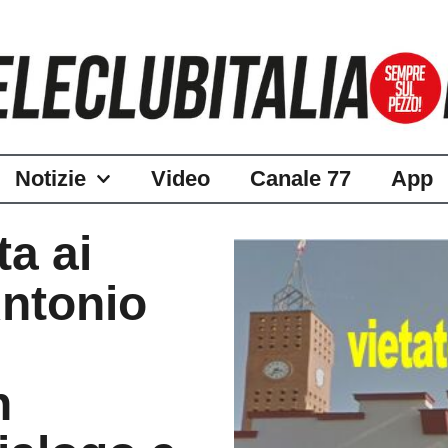
Notizie
Video
Canale 77
App
ta ai
 Antonio
n