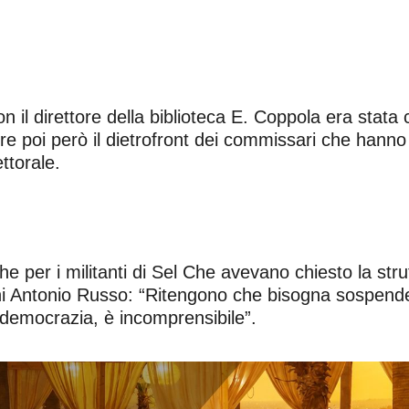
l direttore della biblioteca E. Coppola era stata co
bre poi però il dietrofront dei commissari che hanno 
ttorale.
che per i militanti di Sel Che avevano chiesto la str
ni Antonio Russo: “Ritengono che bisogna sospendere
 democrazia, è incomprensibile”.