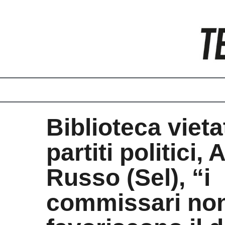
Vai
al
contenuto
Biblioteca vieta
partiti politici,
Russo (Sel), “i
commissari no