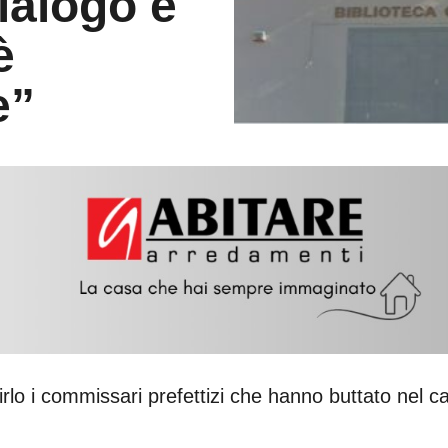
ialogo e
è
e”
ilirlo i commissari prefettizi che hanno buttato nel 