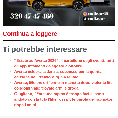
Continua a leggere
Ti potrebbe interessare
“Estate ad Aversa 2026”, il cartellone degli eventi: tutti
gli appuntamenti da agosto a ottobre
Aversa celebra la danza: successo per la quinta
edizione del Premio Virginia Musto
Aversa, 56enne e 54enne in manette dopo violenta lite
condominiale: trovate armi e droga
Giugliano, “Fare una rapina è troppo facile, sono
andato con la tuta Nike rossa”: le parole dei rapinatori
dopo i colpi