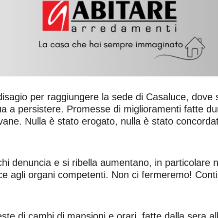
l disagio per raggiungere la sede di Casaluce, dove si
ua a persistere. Promesse di miglioramenti fatte dur
vane. Nulla è stato erogato, nulla è stato concor
chi denuncia e si ribella aumentano, in particolare
e agli organi competenti. Non ci fermeremo! Continue
hieste di cambi di mansioni e orari, fatte dalla sera