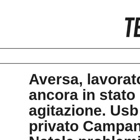
Vai
al
contenuto
Aversa, lavorat
ancora in stato 
agitazione. Usb
privato Campan