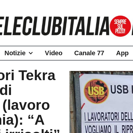
Notizie
Video
Canale 77
App
ori Tekra
di
 (lavoro
ia): “A