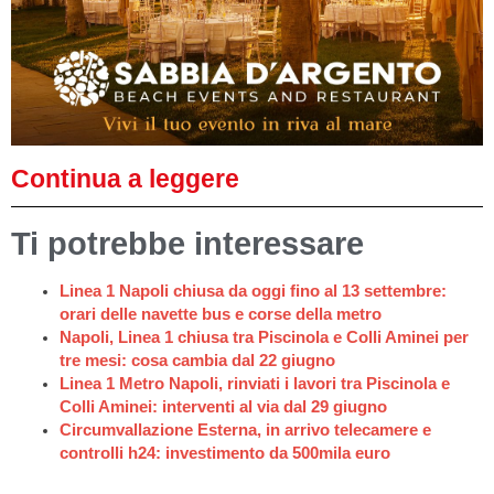
Continua a leggere
Ti potrebbe interessare
Linea 1 Napoli chiusa da oggi fino al 13 settembre:
orari delle navette bus e corse della metro
Napoli, Linea 1 chiusa tra Piscinola e Colli Aminei per
tre mesi: cosa cambia dal 22 giugno
Linea 1 Metro Napoli, rinviati i lavori tra Piscinola e
Colli Aminei: interventi al via dal 29 giugno
Circumvallazione Esterna, in arrivo telecamere e
controlli h24: investimento da 500mila euro