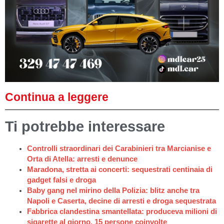
Continua a leggere
Ti potrebbe interessare
Controlli straordinari dei Carabinieri tra Marcianise e
Orta di Atella: arresti e denunce
Maradona, stretta ai concerti: sequestrati centinaia di
gadget falsi e droga
Baby gang nel mirino della Polizia: blitz anche tra
Napoli e Caserta, decine di arresti e droga sequestrata
Fabbrica clandestina smantellata: produceva milioni di
sigarette al giorno, 15 persone coinvolte