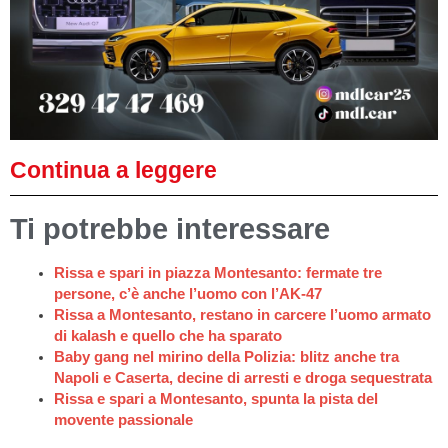
Continua a leggere
Ti potrebbe interessare
Rissa e spari in piazza Montesanto: fermate tre
persone, c’è anche l’uomo con l’AK-47
Rissa a Montesanto, restano in carcere l’uomo armato
di kalash e quello che ha sparato
Baby gang nel mirino della Polizia: blitz anche tra
Napoli e Caserta, decine di arresti e droga sequestrata
Rissa e spari a Montesanto, spunta la pista del
movente passionale