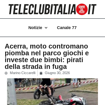
Vai
al
contenuto
Notizie
Canale 77
Acerra, moto contromano
piomba nel parco giochi e
investe due bimbi: pirati
della strada in fuga
Marino Ciccarelli
Giugno 30, 2026