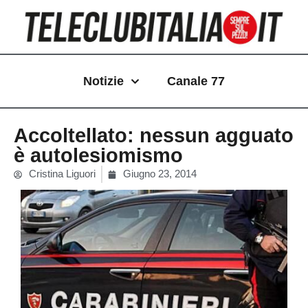
Vai
al
contenuto
Notizie
Canale 77
Accoltellato: nessun agguato
è autolesiomismo
Cristina Liguori
Giugno 23, 2014