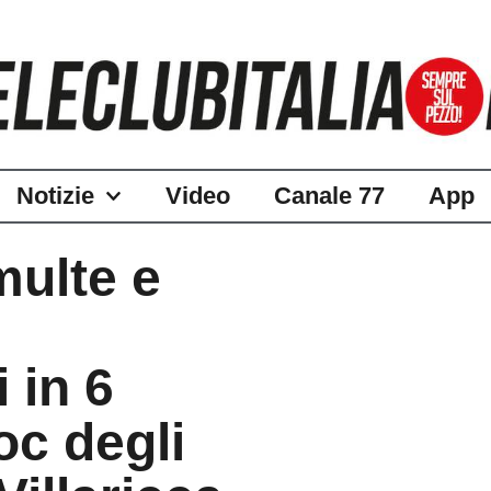
Notizie
Video
Canale 77
App
multe e
 in 6
oc degli