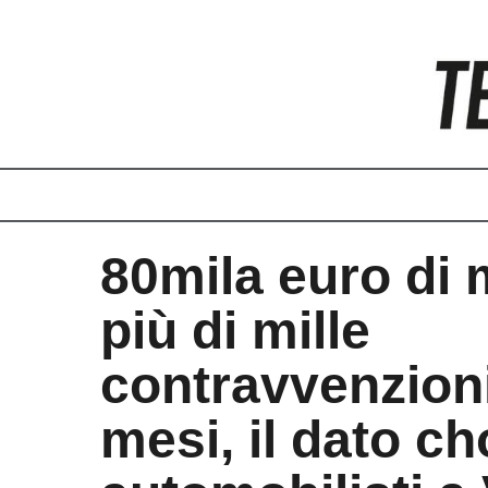
Vai
al
contenuto
80mila euro di 
più di mille
contravvenzioni
mesi, il dato ch