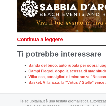
Continua a leggere
Ti potrebbe interessare
Banda del buco, auto rubata per sopralluoghi
Campi Flegrei, dopo la scossa di magnitudo 4.7
Villaricca, consiglieri di minoranza:”Neces
Basket, Villaricca: la “Virtus 7 Stelle” vinc
Teleclubitalia.it è una testata giornalistica autori