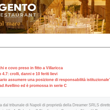
 e covo preso in fitto a Villaricca
: crolli, danni e 10 feriti lievi
sario assumere una posizione di responsabilità istituzionale
e ad Avellino ed è promossa in serie C
zzata dal tribunale di Napoli di proprietà della Dreamer SRLS d