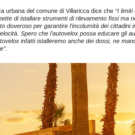
za urbana del comune di Villaricca dice che
“I limit
tte di istallare strumenti di rilevamento fissi ma 
o doveroso per garantire l’incolumità dei cittadini i
 velocità. Spero che l’autovelox possa educare gli au
tovelox infatti istalleremo anche dei dossi, ne manc
e”.