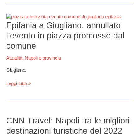
Epifania
a
Epifania a Giugliano, annullato
Giugliano,
l’evento in piazza promosso dal
annullato
l’evento
comune
in
piazza
Attualità
,
Napoli e provincia
promosso
dal
Giugliano.
comune
Leggi tutto »
CNN
Travel:
CNN Travel: Napoli tra le migliori
Napoli
destinazioni turistiche del 2022
tra
le