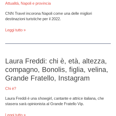
Attualità
,
Napoli e provincia
migliori
destinazioni
CNN Travel incorona Napoli come una delle migliori
turistiche
destinazioni turistiche per il 2022.
del
2022
Leggi tutto »
Laura
Freddi:
Laura Freddi: chi è, età, altezza,
chi
compagno, Bonolis, figlia, velina,
è,
età,
Grande Fratello, Instagram
altezza,
compagno,
Chi è?
Bonolis,
figlia,
Laura Freddi è una showgirl, cantante e attrice italiana, che
velina,
stasera sarà opinionista al Grande Fratello Vip.
Grande
Fratello,
Leggi tutto »