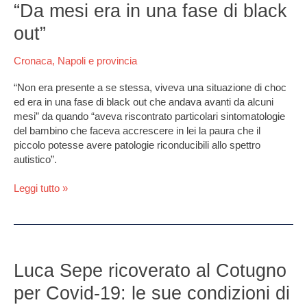
del
“Da mesi era in una fase di black
Greco,
out”
parla
l’avvocato
Cronaca
,
Napoli e provincia
della
mamma:
“Non era presente a se stessa, viveva una situazione di choc
“Da
ed era in una fase di black out che andava avanti da alcuni
mesi
mesi” da quando “aveva riscontrato particolari sintomatologie
era
del bambino che faceva accrescere in lei la paura che il
in
piccolo potesse avere patologie riconducibili allo spettro
una
autistico”.
fase
di
Leggi tutto »
black
out”
Luca
Sepe
Luca Sepe ricoverato al Cotugno
ricoverato
per Covid-19: le sue condizioni di
al