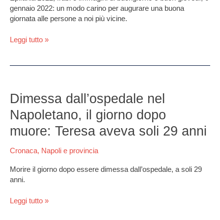
giovedì,
gennaio 2022: un modo carino per augurare una buona
6
giornata alle persone a noi più vicine.
gennaio:
le
Leggi tutto »
più
belle
da
inviare
Dimessa
dall’ospedale
Dimessa dall’ospedale nel
nel
Napoletano, il giorno dopo
Napoletano,
il
muore: Teresa aveva soli 29 anni
giorno
dopo
Cronaca
,
Napoli e provincia
muore:
Teresa
Morire il giorno dopo essere dimessa dall’ospedale, a soli 29
aveva
anni.
soli
29
Leggi tutto »
anni