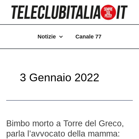
Vai
Paginazione
al
articoli
contenuto
Notizie
Canale 77
3 Gennaio 2022
Bimbo
morto
Bimbo morto a Torre del Greco,
a
parla l’avvocato della mamma:
Torre