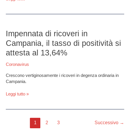
Instagram
Impennata
di
Impennata di ricoveri in
ricoveri
Campania, il tasso di positività si
in
Campania,
attesta al 13,64%
il
tasso
Coronavirus
di
positività
Crescono vertiginosamente i ricoveri in degenza ordinaria in
si
Campania.
attesta
al
Leggi tutto »
13,64%
1
2
3
Successivo
→