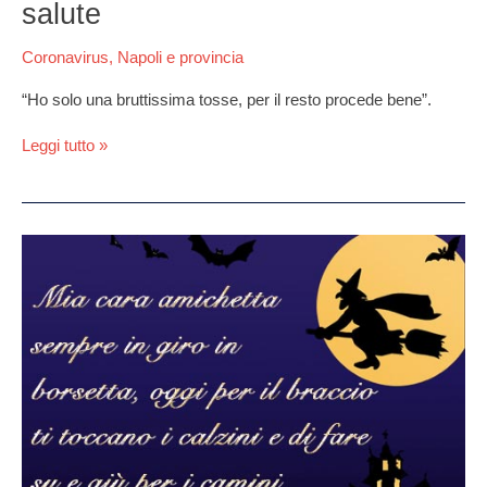
Cotugno
salute
per
Covid-
Coronavirus
,
Napoli e provincia
19:
le
“Ho solo una bruttissima tosse, per il resto procede bene”.
sue
condizioni
Leggi tutto »
di
salute
Epifania
2022,
frasi
e
immagini
di
buona
Befana,
6
gennaio:
le