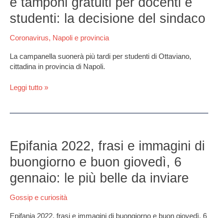
e tamponi gratuiti per docenti e
al
17
studenti: la decisione del sindaco
gennaio
e
Coronavirus
,
Napoli e provincia
tamponi
gratuiti
La campanella suonerà più tardi per studenti di Ottaviano,
per
cittadina in provincia di Napoli.
docenti
e
Leggi tutto »
studenti:
la
decisione
del
Epifania
sindaco
2022,
Epifania 2022, frasi e immagini di
frasi
buongiorno e buon giovedì, 6
e
immagini
gennaio: le più belle da inviare
di
buongiorno
Gossip e curiosità
e
buon
Epifania 2022, frasi e immagini di buongiorno e buon giovedì, 6