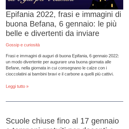
più
belle
Epifania 2022, frasi e immagini di
e
divertenti
buona Befana, 6 gennaio: le più
da
belle e divertenti da inviare
inviare
Gossip e curiosità
Frasi e immagini di auguri di buona Epifania, 6 gennaio 2022:
un modo divertente per augurare una buona giornata alle
Befane, nella giornata in cui consegnano le calze con i
cioccolatini ai bambini bravi e il carbone a quelli più cattivi.
Leggi tutto »
Scuole
chiuse
Scuole chiuse fino al 17 gennaio
fino