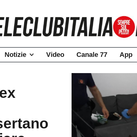
Notizie
Video
Canale 77
App
ex
i
asertano