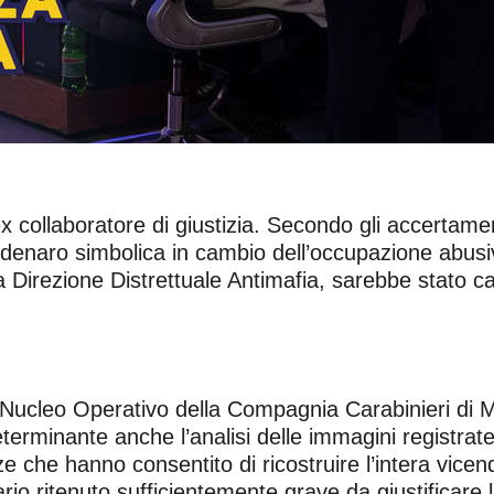
x collaboratore di giustizia. Secondo gli accertamen
i denaro simbolica in cambio dell’occupazione abusiv
 Direzione Distrettuale Antimafia, sarebbe stato car
al Nucleo Operativo della Compagnia Carabinieri di M
erminante anche l’analisi delle immagini registrate 
anze che hanno consentito di ricostruire l’intera vi
iario ritenuto sufficientemente grave da giustificare