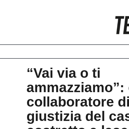
Vai
al
contenuto
“Vai via o ti
ammazziamo”: 
collaboratore d
giustizia del c