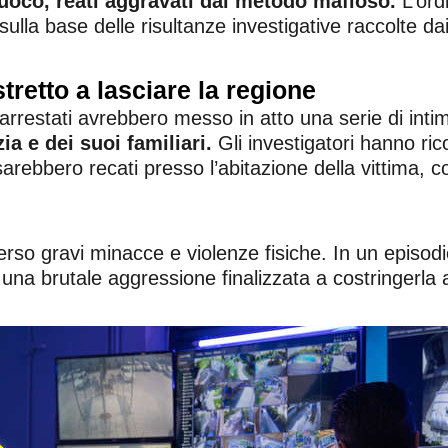
fuoco, reati aggravati dal metodo mafioso.
L’ord
sulla base delle risultanze investigative raccolte dai
tretto a lasciare la regione
arrestati avrebbero messo in atto una serie di inti
zia e dei suoi familiari.
Gli investigatori hanno ric
 sarebbero recati presso l’abitazione della vittima,
so gravi minacce e violenze fisiche. In un episodio,
na brutale aggressione finalizzata a costringerla a 