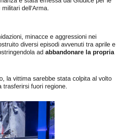
inanza è stata emessa dal Giudice per le
 militari dell’Arma.
midazioni, minacce e aggressioni nei
ostruito diversi episodi avvenuti tra aprile e
 costringendola ad
abbandonare la propria
 la vittima sarebbe stata colpita al volto
trasferirsi fuori regione.