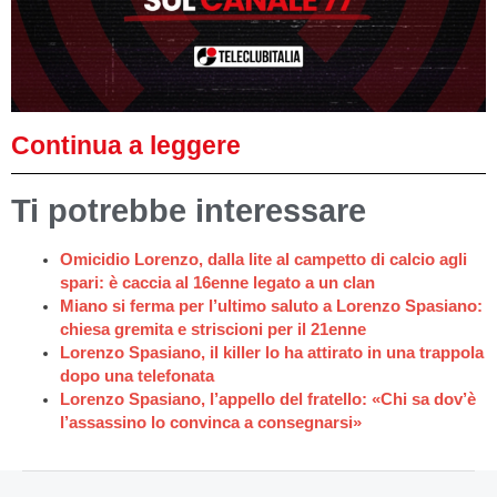
Continua a leggere
Ti potrebbe interessare
Omicidio Lorenzo, dalla lite al campetto di calcio agli
spari: è caccia al 16enne legato a un clan
Miano si ferma per l’ultimo saluto a Lorenzo Spasiano:
chiesa gremita e striscioni per il 21enne
Lorenzo Spasiano, il killer lo ha attirato in una trappola
dopo una telefonata
Lorenzo Spasiano, l’appello del fratello: «Chi sa dov’è
l’assassino lo convinca a consegnarsi»