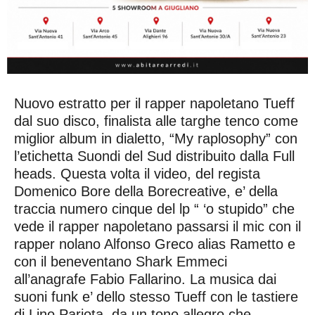
Nuovo estratto per il rapper napoletano Tueff
dal suo disco, finalista alle targhe tenco come
miglior album in dialetto, “My raplosophy” con
l’etichetta Suondi del Sud distribuito dalla Full
heads. Questa volta il video, del regista
Domenico Bore della Borecreative, e’ della
traccia numero cinque del lp “ ‘o stupido” che
vede il rapper napoletano passarsi il mic con il
rapper nolano Alfonso Greco alias Rametto e
con il beneventano Shark Emmeci
all’anagrafe Fabio Fallarino. La musica dai
suoni funk e’ dello stesso Tueff con le tastiere
di Lino Pariota, da un tono allegro che