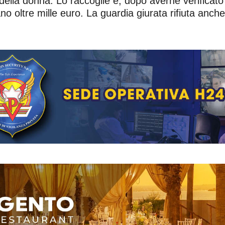
della donna. Lo raccoglie e, dopo averne verificato 
rano oltre mille euro. La guardia giurata rifiuta an