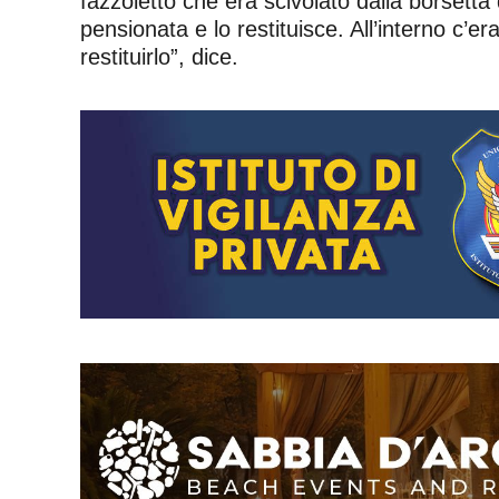
fazzoletto che era scivolato dalla borsetta 
pensionata e lo restituisce. All’interno c’e
restituirlo”, dice.