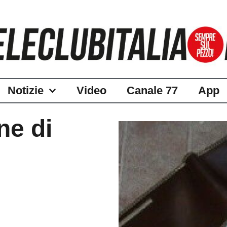
Notizie
Video
Canale 77
App
ne di