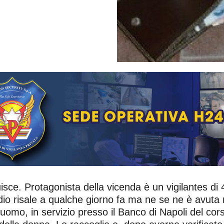
uisce. Protagonista della vicenda è un vigilantes d
isodio risale a qualche giorno fa ma ne se ne è avuta
uomo, in servizio presso il Banco di Napoli del co