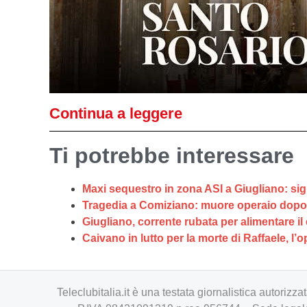
Continua a leggere
Ti potrebbe interessare
Maxi sequestro in zona ASI a Giugliano: sigi
Tragedia a Comiziano: muore operaio dopo l
Giugliano, corrente rubata per alimentare i
Caivano in lutto per la morte di Raffaele, l
Teleclubitalia.it è una testata giornalistica autori