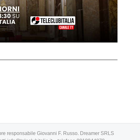
irettore responsabile Giovanni F. Russo. Dreamer SRLS