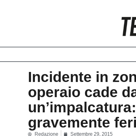
Vai
al
contenuto
Incidente in zon
operaio cade d
un’impalcatura:
gravemente fer
Redazione
Settembre 29, 2015