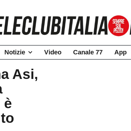
Notizie
Video
Canale 77
App
a Asi,
a
 è
ito