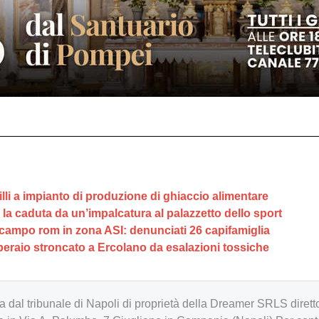
lli a impianto di produzione di ghiaccio alimentare
a caduta da un’impalcatura al palazzetto dello sport
l campo rom in zona ASI: denunciati 26 capifamiglia
’operaio stroncato a Ercolano da esalazioni tossiche
zzata dal tribunale di Napoli di proprietà della Dreamer SRLS d