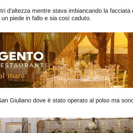
i d’altezza mentre stava imbiancando la facciata d
un piede in fallo e sia così caduto.
San Giuliano dove è stato operato al polso ma sono 