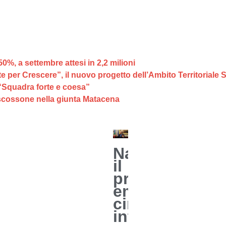
 50%, a settembre attesi in 2,2 milioni
 per Crescere”, il nuovo progetto dell’Ambito Territoriale 
“Squadra forte e coesa”
 scossone nella giunta Matacena
Napoli,
il
prefetto
emette
cinque
interdittive