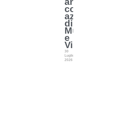
antimafia:
colpite
aziende
di
Mugnano
e
Villaricca
30
Luglio
2026
zzata dal tribunale di Napoli di proprietà della Dreamer SRLS d