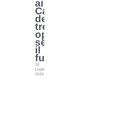
ai
Cappuccini:
denunciati
tre
operai,
sequestrato
il
furgone
30
Luglio
2026
irettore responsabile Giovanni F. Russo. Dreamer SRLS