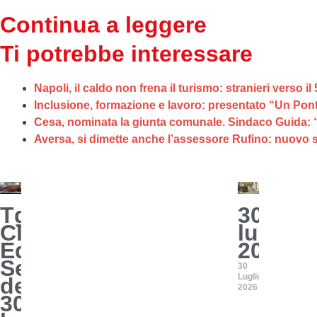
Continua a leggere
Ti potrebbe interessare
Napoli, il caldo non frena il turismo: stranieri verso il
Inclusione, formazione e lavoro: presentato “Un Ponte
Cesa, nominata la giunta comunale. Sindaco Guida: 
Aversa, si dimette anche l’assessore Rufino: nuovo
Tg
30
Club
luglio
Edizione
2026
Serale
30
Luglio
del
2026
30