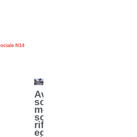
Sociale N14
Aversa,
sorpresi
mentre
scaricano
rifiuti
edili