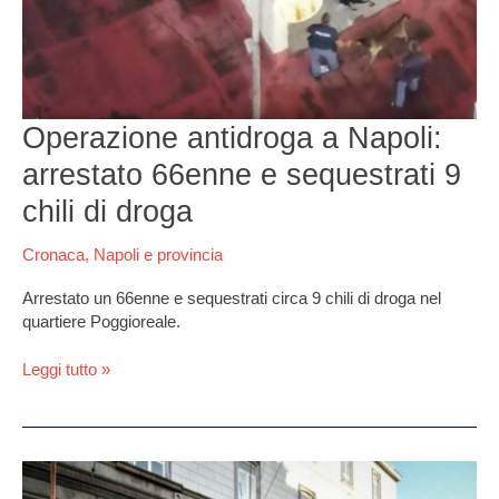
arrestato
66enne
e
sequestrati
9
chili
Operazione antidroga a Napoli:
di
arrestato 66enne e sequestrati 9
droga
chili di droga
Cronaca
,
Napoli e provincia
Arrestato un 66enne e sequestrati circa 9 chili di droga nel
quartiere Poggioreale.
Leggi tutto »
Poggioreale,
evasione