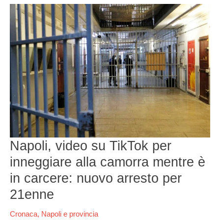
Napoli,
video
su
TikTok
per
inneggiare
alla
camorra
mentre
è
in
carcere:
nuovo
Napoli, video su TikTok per
arresto
per
inneggiare alla camorra mentre è
21enne
in carcere: nuovo arresto per
21enne
Cronaca
,
Napoli e provincia