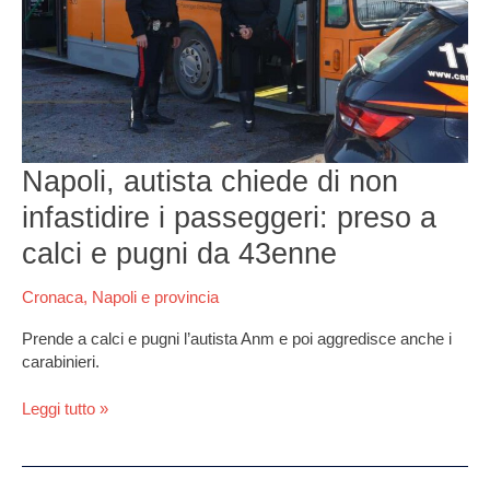
infastidire
i
passeggeri:
preso
a
calci
e
Napoli, autista chiede di non
pugni
da
infastidire i passeggeri: preso a
43enne
calci e pugni da 43enne
Cronaca
,
Napoli e provincia
Prende a calci e pugni l’autista Anm e poi aggredisce anche i
carabinieri.
Leggi tutto »