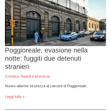
nella
notte:
fuggiti
due
detenuti
stranieri
Poggioreale, evasione nella
notte: fuggiti due detenuti
stranieri
Cronaca
,
Napoli e provincia
Nuovo allarme sicurezza al carcere di Poggioreale.
Leggi tutto »