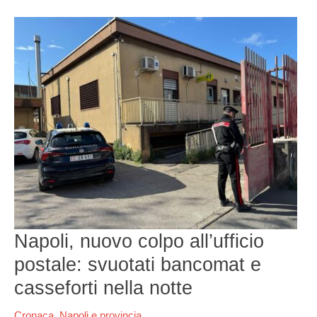
Napoli,
nuovo
colpo
all’ufficio
postale:
svuotati
bancomat
e
casseforti
nella
notte
Napoli, nuovo colpo all’ufficio
postale: svuotati bancomat e
casseforti nella notte
Cronaca
,
Napoli e provincia