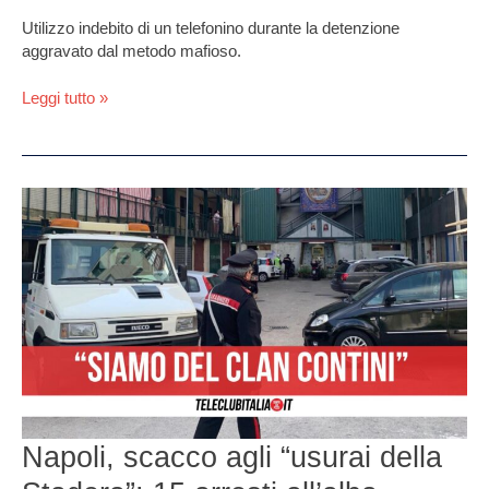
Utilizzo indebito di un telefonino durante la detenzione
aggravato dal metodo mafioso.
Leggi tutto »
Napoli,
scacco
agli
“usurai
della
Stadera”:
15
arresti
all’alba.
Vittime
due
Napoli, scacco agli “usurai della
fratelli