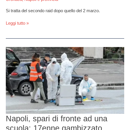
Si tratta del secondo raid dopo quello del 2 marzo.
Leggi tutto »
Napoli,
spari
di
fronte
ad
una
scuola:
17enne
gambizzato
finisce
in
Napoli, spari di fronte ad una
ospedale
scuola: 17enne gambizzato