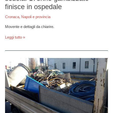
finisce in ospedale
Cronaca
,
Napoli e provincia
Movente e dettagli da chiarire.
Leggi tutto »
Furto
di
rame
e
attrezzature
ferroviarie
da
60mila
euro
a