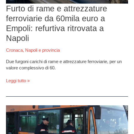
Empoli:
Furto di rame e attrezzature
refurtiva
ritrovata
ferroviarie da 60mila euro a
a
Napoli
Empoli: refurtiva ritrovata a
Napoli
Cronaca
,
Napoli e provincia
Due furgoni carichi di rame e attrezzature ferroviarie, per un
valore complessivo di 60.
Leggi tutto »
Napoli,
autista
chiede
di
non