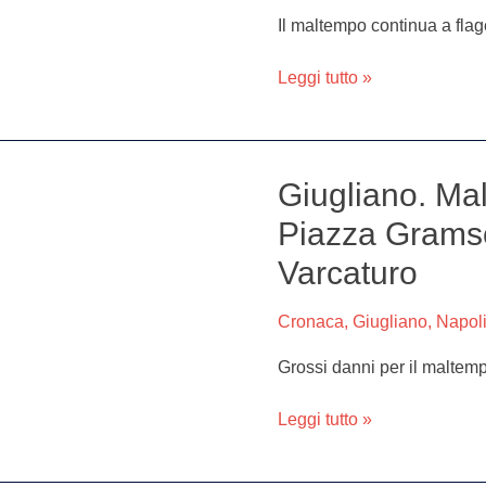
Caserta:
Il maltempo continua a flage
strade
allagate,
Leggi tutto »
voragini
e
frane
Giugliano. Mal
Giugliano.
Maltempo
Piazza Gramsci
killer,
Varcaturo
sprofonda
Piazza
Gramsci
Cronaca
,
Giugliano
,
Napoli
e
Grossi danni per il maltemp
15
famiglie
Leggi tutto »
al
buio
a