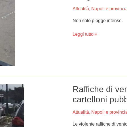
e
Attualità
,
Napoli e provinci
provincia:
allagamenti
Non solo piogge intense.
a
Ischia
Leggi tutto »
Raffiche di ven
Raffiche
di
cartelloni pubbl
vento
a
Attualità
,
Napoli e provinci
Napoli:
crollati
Le violente raffiche di ven