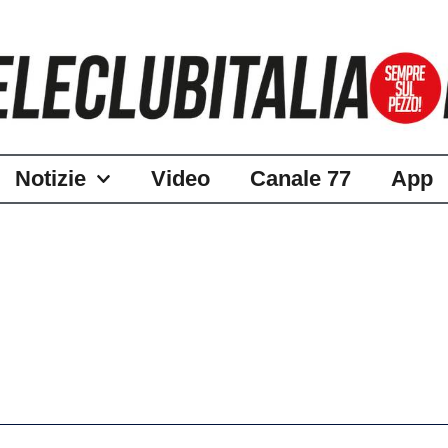
Notizie
Video
Canale 77
App