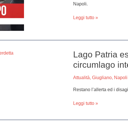
due
Napoli.
cartelloni
pubblicitari
Leggi tutto »
Lago Patria es
Lago
Patria
circumlago int
esondato,
ancora
Attualità
,
Giugliano
,
Napoli
rischi:
circumlago
Restano l’allerta ed i disa
interdetta
Leggi tutto »