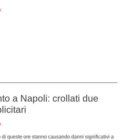
a
to a Napoli: crollati due
icitari
a
to di queste ore stanno causando danni significativi a