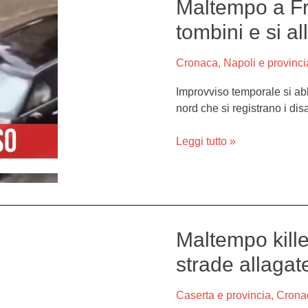
Maltempo a Fr
Maltempo
a
tombini e si a
Frattamaggiore:
saltano
Cronaca
,
Napoli e provinci
i
tombini
Improvviso temporale si abba
e
nord che si registrano i dis
si
allagano
Leggi tutto »
le
strade
Maltempo kille
Maltempo
killer
strade allagat
tra
Napoli
Caserta e provincia
,
Crona
e