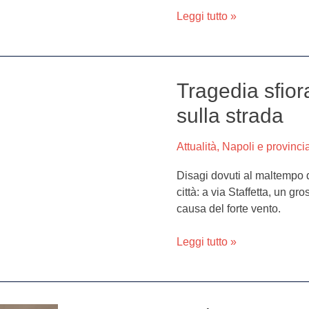
arrivo
Leggi tutto »
anche
la
neve
Tragedia sfior
Tragedia
sfiorata
sulla strada
a
Giugliano:
Attualità
,
Napoli e provinci
pino
crolla
Disagi dovuti al maltempo d
sulla
città: a via Staffetta, un g
strada
causa del forte vento.
Leggi tutto »