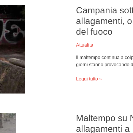
Campania sott
Campania
sott’acqua:
allagamenti, ol
danni
del fuoco
e
allagamenti,
oltre
Attualità
250
Il maltempo continua a col
interventi
giorni stanno provocando da
dei
vigili
Leggi tutto »
del
fuoco
Maltempo su N
Maltempo
su
allagamenti a 
Napoli