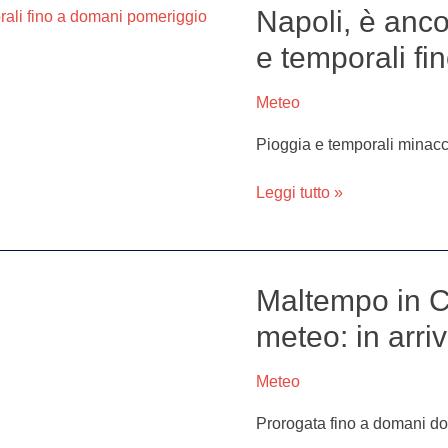
Napoli, è anco
Napoli,
è
e temporali f
ancora
allerta
Meteo
maltempo:
pioggia
Pioggia e temporali minac
e
temporali
Leggi tutto »
fino
a
domani
pomeriggio
Maltempo in C
Maltempo
in
meteo: in arri
Campania,
prorogata
Meteo
l’allerta
meteo:
Prorogata fino a domani dom
in