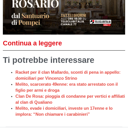
Continua a leggere
Ti potrebbe interessare
Racket per il clan Mallardo, sconti di pena in appello:
domiciliari per Vincenzo Strino
Melito, scarcerato 49enne: era stato arrestato con il
figlio per armi e droga
Clan De Rosa: pioggia di condanne per vertici e affiliati
al clan di Qualiano
Melito, evade i domiciliari, investe un 17enne e lo
implora: “Non chiamare i carabinieri”