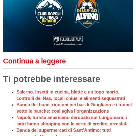
Continua a leggere
Ti potrebbe interessare
Salerno. Insetti in cucina, blatte e un topo morto,
controlli dei Nas, locali chiusi e alimenti sequestrati
Banda del buco, riunioni nei bar di Giugliano e i tunnel
sotto le banche: così agiva l’organizzazione
Napoli, turista americano derubato sul Lungomare: i
ladri fanno shopping con le carte di credito, arrestati
Banda dei supermercati di Sant’Antimo: tutti