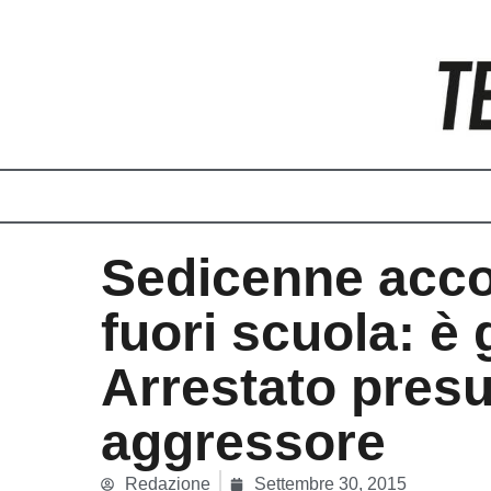
Vai
al
contenuto
Sedicenne accol
fuori scuola: è 
Arrestato pres
aggressore
Redazione
Settembre 30, 2015