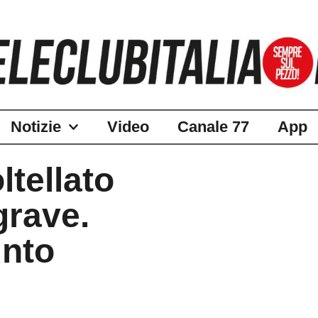
Notizie
Video
Canale 77
App
tellato
grave.
unto