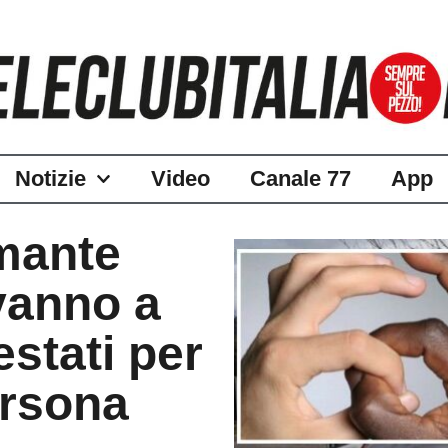
Notizie
Video
Canale 77
App
mante
 vanno a
estati per
ersona