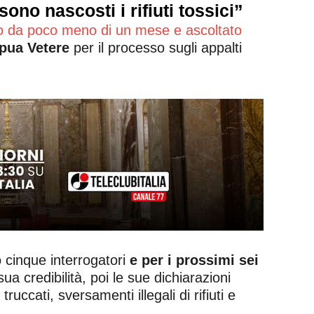
ono nascosti i rifiuti tossici”
to da poco meno di un mese e ascoltato
apua Vetere
per il processo sugli appalti
so cinque interrogatori
e per i prossimi sei
ua credibilità, poi le sue dichiarazioni
ruccati, sversamenti illegali di rifiuti e