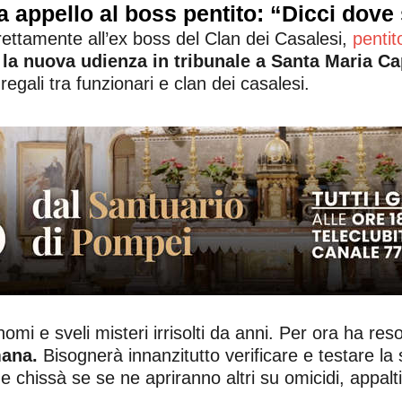
 appello al boss pentito: “Dicci dove s
direttamente all’ex boss del Clan dei Casalesi,
penti
r la nuova udienza in tribunale a Santa Maria C
regali tra funzionari e clan dei casalesi.
a nomi e sveli misteri irrisolti da anni. Per ora ha re
mana.
Bisognerà innanzitutto verificare e testare la s
 chissà se se ne apriranno altri su omicidi, appalti t