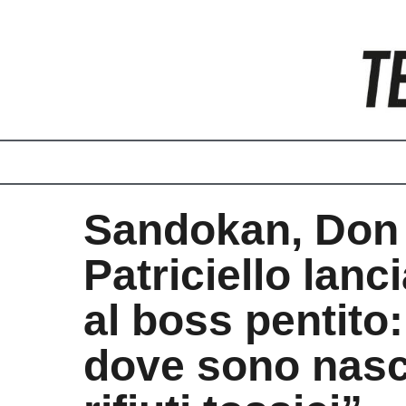
Vai
al
contenuto
Sandokan, Don
Patriciello lanc
al boss pentito:
dove sono nasco