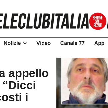
Notizie
Video
Canale 77
App
ia appello
 “Dicci
sti i