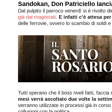
Sandokan, Don Patriciello lancia
Dal pulpito il parroco venerdì si è rivolto 
già dai magistrati
.
E infatti c’è attesa pe
delle ferrovie, ovvero lo scambio di soldi e 
Tutti sperano che il boss riveli fatti, facci
mesi verrà ascoltato due volte la setti
verranno utilizzate in processi già in corso e
collusioni con la politica.