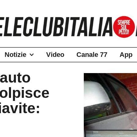
Notizie
Video
Canale 77
App
’auto
colpisce
avite: